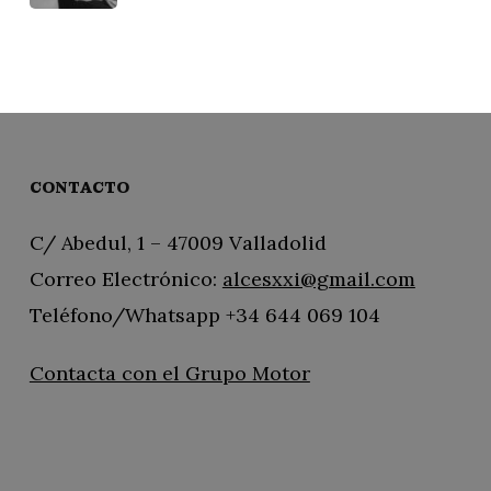
CONTACTO
C/ Abedul, 1 – 47009 Valladolid
Correo Electrónico:
alcesxxi@gmail.com
Teléfono/Whatsapp +34 644 069 104
Contacta con el Grupo Motor