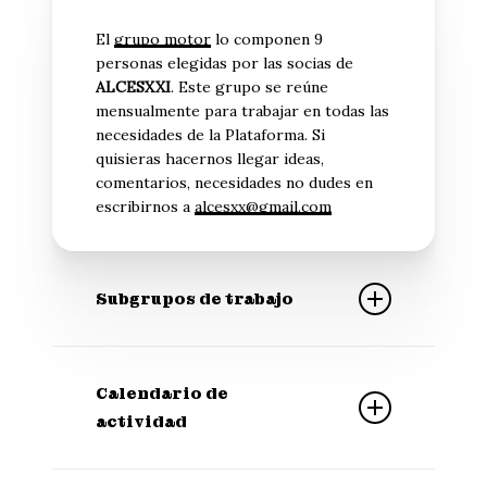
El
grupo motor
lo componen 9
personas elegidas por las socias de
ALCESXXI
. Este grupo se reúne
mensualmente para trabajar en todas las
necesidades de la Plataforma. Si
quisieras hacernos llegar ideas,
comentarios, necesidades no dudes en
escribirnos a
alcesxx@gmail.com
Subgrupos de trabajo
Los
subgrupos de trabajo
los componen
personas socias de
ALCESXXI
que
Calendario de
voluntariamente deciden dedicar su
actividad
tiempo a distintas tareas dentro de la
plataforma. Si quieres unirte a un
subgrupo de trabajo o quieres hacerles
En este calendario anunciamos todas las