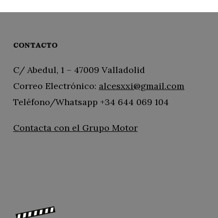
CONTACTO
C/ Abedul, 1 – 47009 Valladolid
Correo Electrónico:
alcesxxi@gmail.com
Teléfono/Whatsapp +34 644 069 104
Contacta con el Grupo Motor