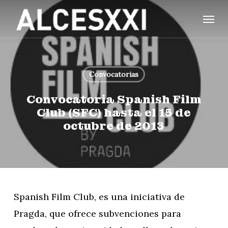
Skip
Menu
to
main
content
Convocatorias
Convocatoria Spanish Film
Club (SFC) hasta el 15 de
octubre de 2013
Spanish Film Club, es una iniciativa de
Pragda, que ofrece subvenciones para