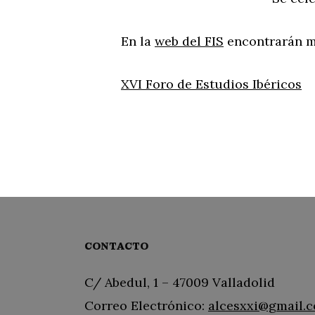
En la
web del FIS
encontrarán m
XVI Foro de Estudios Ibéricos
CONTACTO
C/ Abedul, 1 – 47009 Valladolid
Correo Electrónico:
alcesxxi@gmail.