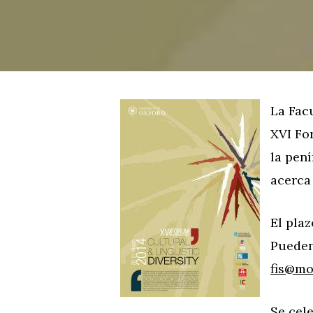
La Fac
XVI For
la pen
acerca
El pla
Pueden
fis@mo
Se cel