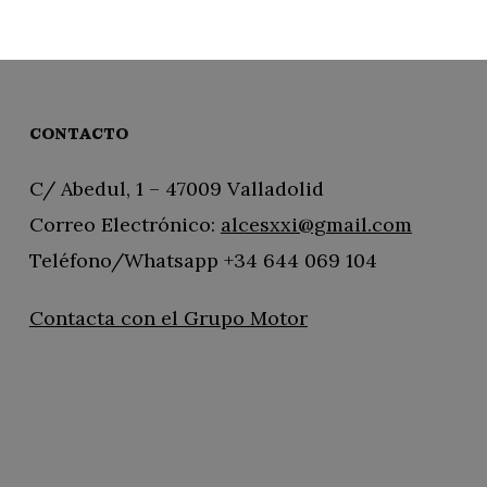
CONTACTO
C/ Abedul, 1 – 47009 Valladolid
Correo Electrónico:
alcesxxi@gmail.com
Teléfono/Whatsapp +34 644 069 104
Contacta con el Grupo Motor