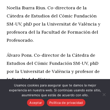
Noelia Ibarra Rius. Co-directora de la
Cátedra de Estudios del Cómic Fundación
SM-UV, phD por la Universitat de València y
profesora del la Facultad de Formación del
Profesorado.
Álvaro Pons. Co-director de la Cátedra de
Estudios del Cómic Fundación SM-UV, phD
por la Universitat de València y profesor de
la Facultad de Física
Usamos cookies para asegurar que te damos la mejor
experiencia en nuestra web. Si continúas usando este sitio,
Raquel Maruenda.
asumiremos que estás de acuerdo con ello.
Aceptar
Política de privacidad
www.catedracomic.com