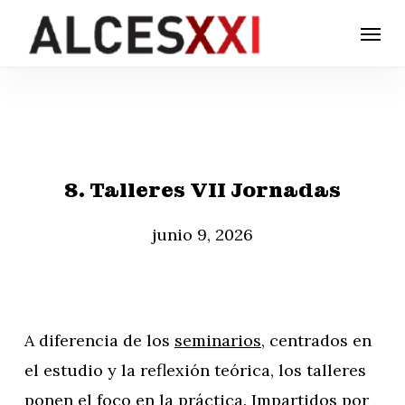
Skip
Menu
to
main
content
8. Talleres VII Jornadas
junio 9, 2026
A diferencia de los
seminarios
, centrados en
el estudio y la reflexión teórica, los talleres
ponen el foco en la práctica. Impartidos por