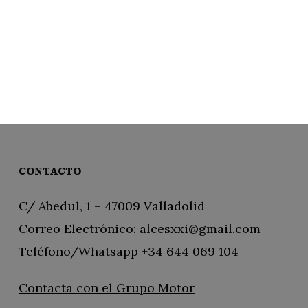
CONTACTO
C/ Abedul, 1 – 47009 Valladolid
Correo Electrónico:
alcesxxi@gmail.com
Teléfono/Whatsapp +34 644 069 104
Contacta con el Grupo Motor