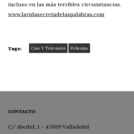
incluso en las más terribles circunstancias.
www.lavidasecretadelaspalabras.com
Cine Y Televisión
Películas
Tags:
CONTACTO
C/ Abedul, 1 – 47009 Valladolid