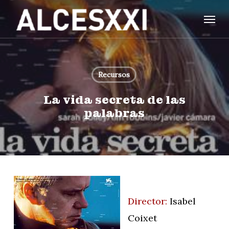
Skip
Menu
to
main
content
Recursos
La vida secreta de las
palabras
Director:
Isabel
Coixet