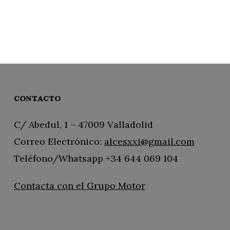
CONTACTO
C/ Abedul, 1 – 47009 Valladolid
Correo Electrónico:
alcesxxi@gmail.com
Teléfono/Whatsapp +34 644 069 104
Contacta con el Grupo Motor