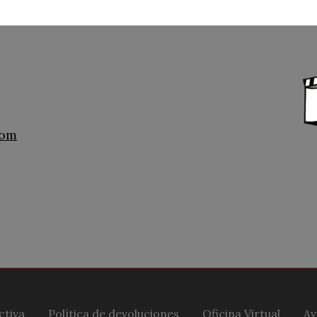
com
ctiva
Política de devoluciones
Oficina Virtual
Av