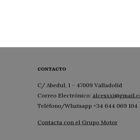
CONTACTO
C/ Abedul, 1 – 47009 Valladolid
Correo Electrónico:
alcesxxi@gmail.
Teléfono/Whatsapp +34 644 069 104
Contacta con el Grupo Motor