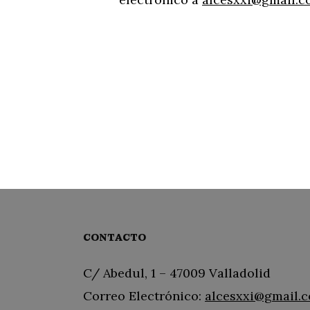
CONTACTO
C/ Abedul, 1 – 47009 Valladolid
Correo Electrónico:
alcesxxi@gmail.