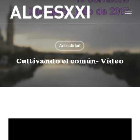
Skip
Menu
to
main
content
Actualidad
Cultivando el común- Vídeo