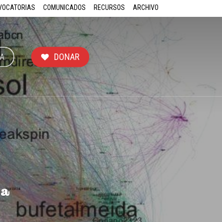
VOCATORIAS
COMUNICADOS
RECURSOS
ARCHIVO
A
DONAR
ña