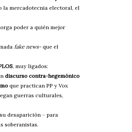
 la mercadotecnia electoral, el
torga poder a quién mejor
lamada
fake news-
que el
PLOS
, muy ligados:
un
discurso contra-hegemónico
smo
que practican PP y Vox
iegan guerras culturales,
 su desaparición – para
s soberanistas.