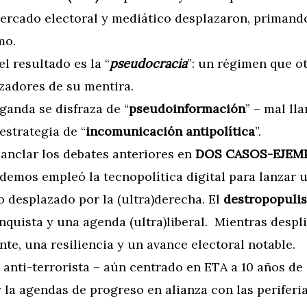
mercado electoral y mediático desplazaron, primando
mo.
el resultado es la “
pseudocracia
”: un régimen que o
izadores de su mentira.
aganda se disfraza de “
pseudoinformación
” – mal l
estrategia de “
incomunicación antipolítica
”.
 anclar los debates anteriores en
DOS CASOS-EJEM
demos empleó la tecnopolítica digital para lanzar 
o desplazado por la (ultra)derecha. El
destropopuli
anquista y una agenda (ultra)liberal. Mientras despl
te, una resiliencia y un avance electoral notable.
 anti-terrorista – aún centrado en ETA a 10 años de
 la agendas de progreso en alianza con las periferia