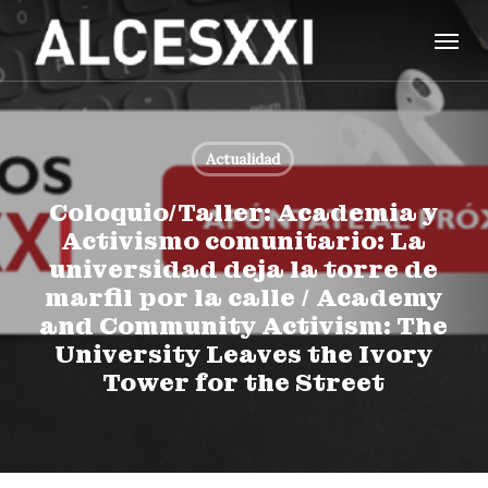
Skip
Menu
to
main
content
Actualidad
Coloquio/Taller: Academia y
Activismo comunitario: La
universidad deja la torre de
marfil por la calle / Academy
and Community Activism: The
University Leaves the Ivory
Tower for the Street