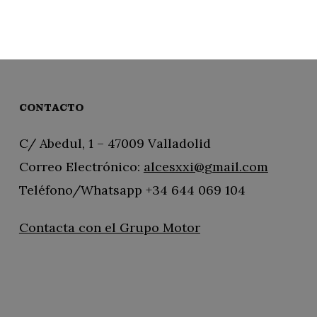
CONTACTO
C/ Abedul, 1 – 47009 Valladolid
Correo Electrónico:
alcesxxi@gmail.com
Teléfono/Whatsapp +34 644 069 104
Contacta con el Grupo Motor