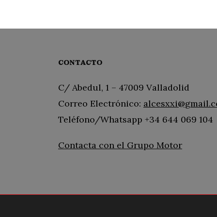
CONTACTO
C/ Abedul, 1 – 47009 Valladolid
Correo Electrónico:
alcesxxi@gmail.
Teléfono/Whatsapp +34 644 069 104
Contacta con el Grupo Motor