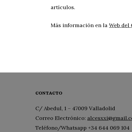
artículos.
Más información en la
Web del
CONTACTO
C/ Abedul, 1 – 47009 Valladolid
Correo Electrónico:
alcesxxi@gmail.
Teléfono/Whatsapp +34 644 069 104