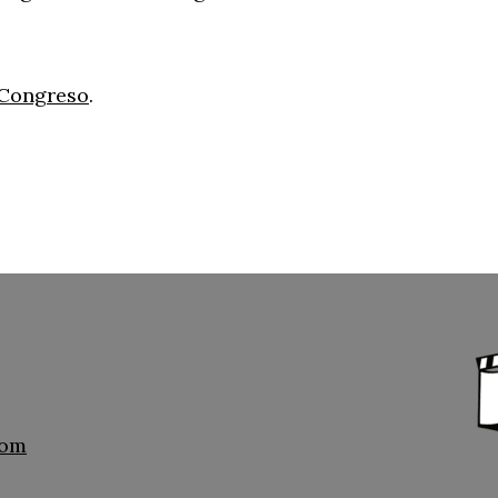
 Congreso
.
com