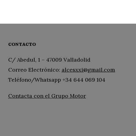
CONTACTO
C/ Abedul, 1 – 47009 Valladolid
Correo Electrónico:
alcesxxi@gmail.com
Teléfono/Whatsapp +34 644 069 104
Contacta con el Grupo Motor