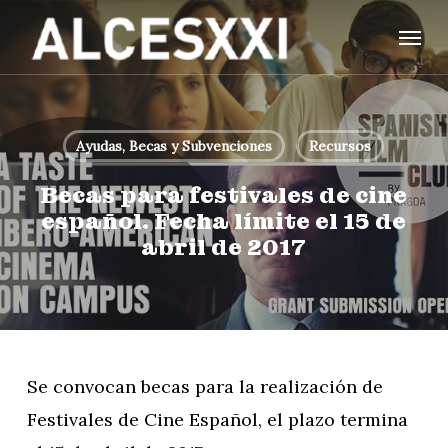
Skip
Menu
to
main
content
Ayudas, Becas y Subvenciones
Recursos
Becas para festivales de cine
español. Fecha límite el 15 de
abril de 2017
Se convocan becas para la realización de
Festivales de Cine Español, el plazo termina