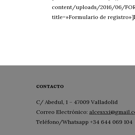
content/uploads/2016/06/FO
title=»Formulario de registro»]
CONTACTO
C/ Abedul, 1 – 47009 Valladolid
Correo Electrónico:
alcesxxi@gmail.
Teléfono/Whatsapp +34 644 069 104