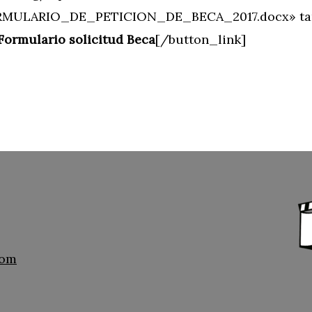
RMULARIO_DE_PETICION_DE_BECA_2017.docx» targ
Formulario solicitud Beca
[/button_link]
com