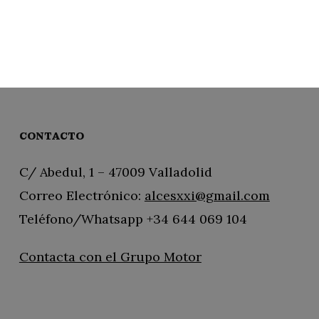
CONTACTO
C/ Abedul, 1 – 47009 Valladolid
Correo Electrónico:
alcesxxi@gmail.com
Teléfono/Whatsapp +34 644 069 104
Contacta con el Grupo Motor