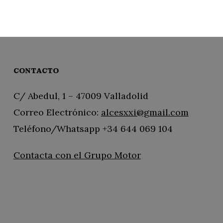
CONTACTO
C/ Abedul, 1 – 47009 Valladolid
Correo Electrónico:
alcesxxi@gmail.com
Teléfono/Whatsapp +34 644 069 104
Contacta con el Grupo Motor