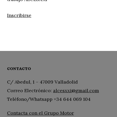
Inscribirse
CONTACTO
C/ Abedul, 1 – 47009 Valladolid
Correo Electrónico:
alcesxxi@gmail.com
Teléfono/Whatsapp +34 644 069 104
Contacta con el Grupo Motor