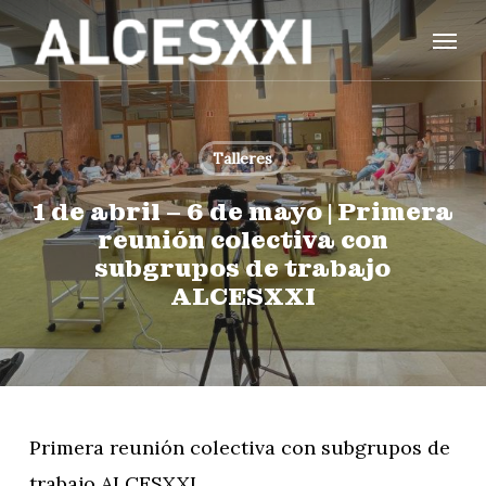
Skip
Menu
to
main
content
Talleres
1 de abril – 6 de mayo | Primera
reunión colectiva con
subgrupos de trabajo
ALCESXXI
Primera reunión colectiva con subgrupos de
trabajo ALCESXXI